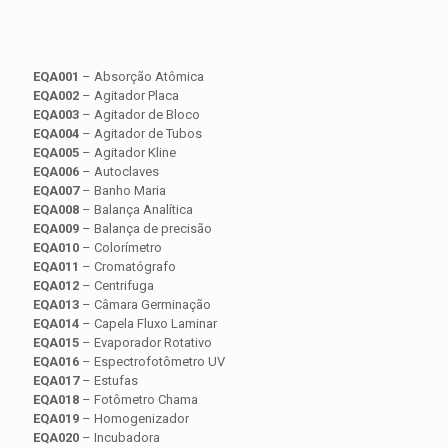
EQA001
– Absorção Atômica
EQA002
– Agitador Placa
EQA003
– Agitador de Bloco
EQA004
– Agitador de Tubos
EQA005
– Agitador Kline
EQA006
– Autoclaves
EQA007
– Banho Maria
EQA008
– Balança Analítica
EQA009
– Balança de precisão
EQA010
– Colorímetro
EQA011
– Cromatógrafo
EQA012
– Centrifuga
EQA013
– Câmara Germinação
EQA014
– Capela Fluxo Laminar
EQA015
– Evaporador Rotativo
EQA016
– Espectrofotômetro UV
EQA017
– Estufas
EQA018
– Fotômetro Chama
EQA019
– Homogenizador
EQA020
– Incubadora