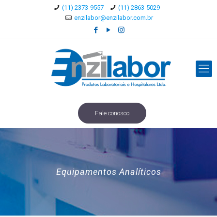
(11) 2373-9557
(11) 2863-5029
enzilabor@enzilabor.com.br
Fale conosco
Equipamentos Analíticos