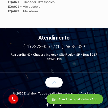
EQA021
– Limpador Ultrassônico
EQA022
– Microscópio
EQA023
– Tituladores
Atendimento
(11) 2373-9557 / (11) 2863-5029
Rua Juréia, 40 - Chácara Inglesa - São Paulo - SP - Brasil CEP
04140-110
© 2020 Enzilabor. Todos os direitos reservados. Criado por
Agência Unit
Atendimeto pelo WhatsApp